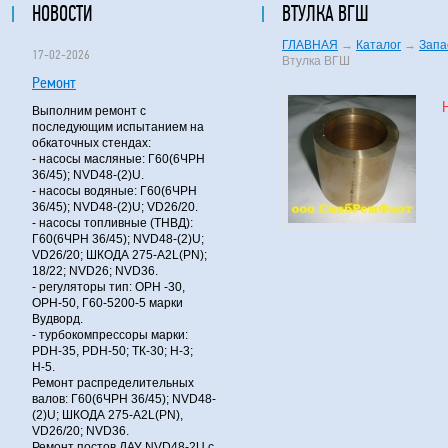
НОВОСТИ
ВТУЛКА ВГШ
ГЛАВНАЯ
→
Каталог
→
Запа
17-02-2026
Втулка ВГШ
Ремонт
Выполним ремонт с
последующим испытанием на
обкаточных стендах:
- насосы масляные: Г60(6ЧРН
36/45); NVD48-(2)U.
- насосы водяные: Г60(6ЧРН
36/45); NVD48-(2)U; VD26/20.
- насосы топливные (ТНВД):
Г60(6ЧРН 36/45); NVD48-(2)U;
VD26/20; ШКОДА 275-A2L(PN);
18/22; NVD26; NVD36.
- регуляторы тип: ОРН -30,
ОРН-50, Г60-5200-5 марки
Вудворд.
- турбокомпрессоры марки:
PDH-35, PDH-50; ТК-30; Н-3;
Н-5.
Ремонт распределительных
валов: Г60(6ЧРН 36/45); NVD48-
(2)U; ШКОДА 275-A2L(PN),
VD26/20; NVD36.
Ремонт постов ДАУ NVD48-2U с