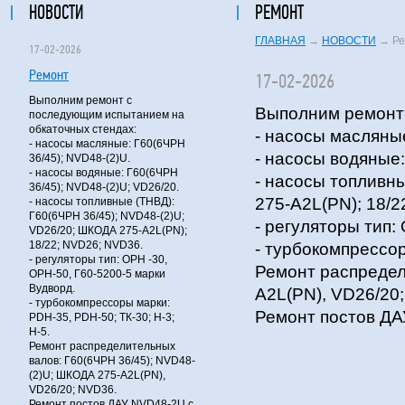
НОВОСТИ
РЕМОНТ
ГЛАВНАЯ
→
НОВОСТИ
→
Ре
17-02-2026
Ремонт
17-02-2026
Выполним ремонт с
Выполним ремонт 
последующим испытанием на
обкаточных стендах:
- насосы масляные
- насосы масляные: Г60(6ЧРН
- насосы водяные:
36/45); NVD48-(2)U.
- насосы водяные: Г60(6ЧРН
- насосы топливн
36/45); NVD48-(2)U; VD26/20.
275-A2L(PN); 18/
- насосы топливные (ТНВД):
Г60(6ЧРН 36/45); NVD48-(2)U;
- регуляторы тип:
VD26/20; ШКОДА 275-A2L(PN);
18/22; NVD26; NVD36.
- турбокомпрессор
- регуляторы тип: ОРН -30,
Ремонт распредел
ОРН-50, Г60-5200-5 марки
Вудворд.
A2L(PN), VD26/20
- турбокомпрессоры марки:
Ремонт постов ДА
PDH-35, PDH-50; ТК-30; Н-3;
Н-5.
Ремонт распределительных
валов: Г60(6ЧРН 36/45); NVD48-
(2)U; ШКОДА 275-A2L(PN),
VD26/20; NVD36.
Ремонт постов ДАУ NVD48-2U с