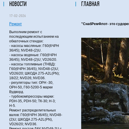
НОВОСТИ
ГЛАВНАЯ
17-02-2026
Ремонт
"СнабРемФлот- это судорем
Выполним ремонт с
последующим испытанием на
обкаточных стендах:
- насосы масляные: Г60(6ЧРН
36/45); NVD48-(2)U.
- насосы водяные: Г60(6ЧРН
36/45); NVD48-(2)U; VD26/20.
- насосы топливные (ТНВД):
Г60(6ЧРН 36/45); NVD48-(2)U;
VD26/20; ШКОДА 275-A2L(PN);
18/22; NVD26; NVD36.
- регуляторы тип: ОРН -30,
ОРН-50, Г60-5200-5 марки
Вудворд.
- турбокомпрессоры марки:
PDH-35, PDH-50; ТК-30; Н-3;
Н-5.
Ремонт распределительных
валов: Г60(6ЧРН 36/45); NVD48-
(2)U; ШКОДА 275-A2L(PN),
VD26/20; NVD36.
Ремонт постов ДАУ NVD48-2U с