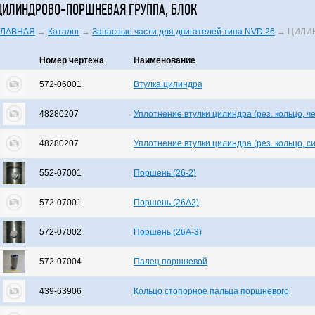
ЦИЛИНДРОВО-ПОРШНЕВАЯ ГРУППА, БЛОК
ГЛАВНАЯ
→
Каталог
→
Запасные части для двигателей типа NVD 26
→
ЦИЛИ
Номер чертежа
Наименование
572-06001
Втулка цилиндра
48280207
Уплотнение втулки цилиндра (рез. кольцо, ч
48280207
Уплотнение втулки цилиндра (рез. кольцо, с
552-07001
Поршень (26-2)
572-07001
Поршень (26А2)
572-07002
Поршень (26А-3)
572-07004
Палец поршневой
439-63906
Кольцо стопорное пальца поршневого