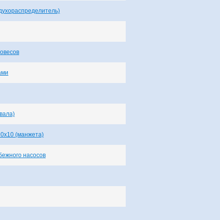
духораспределитель)
вовесов
ами
вала)
10х10 (манжета)
бежного насосов