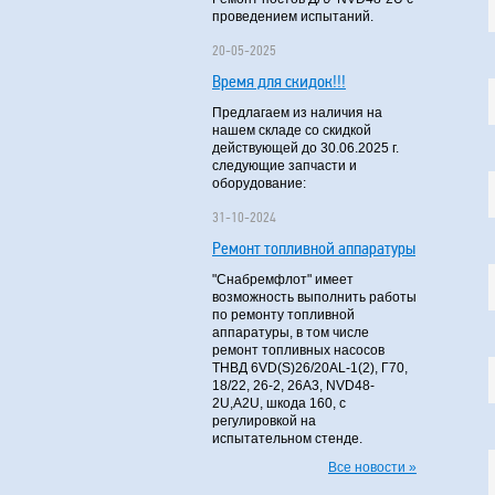
проведением испытаний.
20-05-2025
Время для скидок!!!
Предлагаем из наличия на
нашем складе со скидкой
действующей до 30.06.2025 г.
следующие запчасти и
оборудование:
31-10-2024
Ремонт топливной аппаратуры
"Снабремфлот" имеет
возможность выполнить работы
по ремонту топливной
аппаратуры, в том числе
ремонт топливных насосов
ТНВД 6VD(S)26/20AL-1(2), Г70,
18/22, 26-2, 26А3, NVD48-
2U,A2U, шкода 160, с
регулировкой на
испытательном стенде.
Все новости »