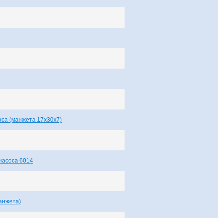
оса (манжета 17х30х7)
насоса 6014
анжета)