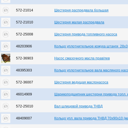
572-21014
Шестерня распредвала большая
572-21010
Шестерня малая распредвала
572-25008
Шестерня привода топливного насоса
48203906
Кольцо уплотнительное кожуха штанги 28х3
572-36903
Насос смазочного масла прав/лев
48395303
Кольцо уплотнительное вала масляного нас
572-36007
Шестерня ведущая маслонасоса
46014909
Шарикоподшипник шестерни привода топл. 
572-25010
Вал шлицевой привода ТНВД
48409007
Кольцо упл. вала привода ТНВД 70х90х10 (м