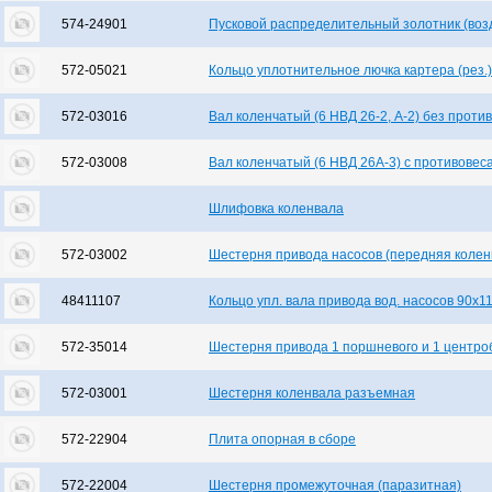
574-24901
Пусковой распределительный золотник (воз
572-05021
Кольцо уплотнительное лючка картера (рез.)
572-03016
Вал коленчатый (6 НВД 26-2, А-2) без проти
572-03008
Вал коленчатый (6 НВД 26А-3) с противовес
Шлифовка коленвала
572-03002
Шестерня привода насосов (передняя колен
48411107
Кольцо упл. вала привода вод. насосов 90х1
572-35014
Шестерня привода 1 поршневого и 1 центро
572-03001
Шестерня коленвала разъемная
572-22904
Плита опорная в сборе
572-22004
Шестерня промежуточная (паразитная)