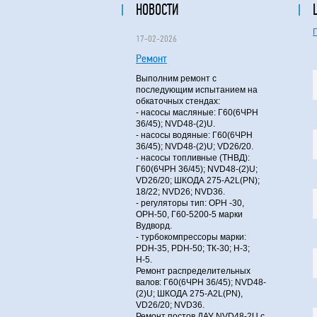
НОВОСТИ
17-02-2026
Ремонт
Выполним ремонт с
последующим испытанием на
обкаточных стендах:
- насосы масляные: Г60(6ЧРН
36/45); NVD48-(2)U.
- насосы водяные: Г60(6ЧРН
36/45); NVD48-(2)U; VD26/20.
- насосы топливные (ТНВД):
Г60(6ЧРН 36/45); NVD48-(2)U;
VD26/20; ШКОДА 275-A2L(PN);
18/22; NVD26; NVD36.
- регуляторы тип: ОРН -30,
ОРН-50, Г60-5200-5 марки
Вудворд.
- турбокомпрессоры марки:
PDH-35, PDH-50; ТК-30; Н-3;
Н-5.
Ремонт распределительных
валов: Г60(6ЧРН 36/45); NVD48-
(2)U; ШКОДА 275-A2L(PN),
VD26/20; NVD36.
Ремонт постов ДАУ NVD48-2U с