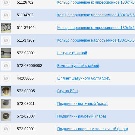
51126702
Кольцо поршневое компрессионное 180х4х
51134702
Кольцо поршневое маслосъемное 180х8х5,5
511-37102
Кольцо поршневое компрессионное 180х6х5
511-37209
Кольцо поршневое маслосъемное 180х6х5,5
572-08001
Шатун с крышкой
572-08006/002
Болт шатунный с гайкой
44208005
Шплинт шатунного болта 5х45
572-08005
Втулка ВГШ
572-08011
Подшипник шатунный (пара)
572-02007
Подшипник рамовый (пара)
572-02001
Подшипник опорно-установочный (пара)