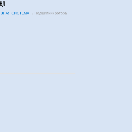
НВД
ИВНАЯ СИСТЕМА
→
Подшипник ротора