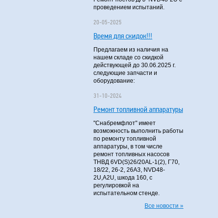
проведением испытаний.
20-05-2025
Время для скидок!!!
Предлагаем из наличия на
нашем складе со скидкой
действующей до 30.06.2025 г.
следующие запчасти и
оборудование:
31-10-2024
Ремонт топливной аппаратуры
"Снабремфлот" имеет
возможность выполнить работы
по ремонту топливной
аппаратуры, в том числе
ремонт топливных насосов
ТНВД 6VD(S)26/20AL-1(2), Г70,
18/22, 26-2, 26А3, NVD48-
2U,A2U, шкода 160, с
регулировкой на
испытательном стенде.
Все новости »