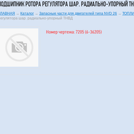
ПОДШИПНИК РОТОРА РЕГУЛЯТОРА ШАР. РАДИАЛЬНО-УПОРНЫЙ Т
ГЛАВНАЯ
→
Каталог
→
Запасные части для двигателей типа NVD 26
→
ТОПЛ
регулятора шар. радиально-упорный ТНВД
Номер чертежа: 7205 (6-36205)