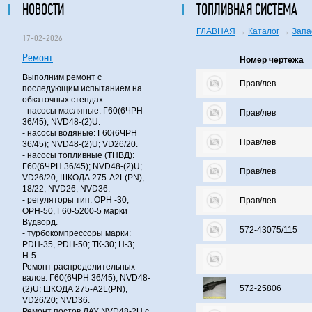
НОВОСТИ
ТОПЛИВНАЯ СИСТЕМА
ГЛАВНАЯ
→
Каталог
→
Запа
17-02-2026
Ремонт
Номер чертежа
Выполним ремонт с
Прав/лев
последующим испытанием на
обкаточных стендах:
- насосы масляные: Г60(6ЧРН
Прав/лев
36/45); NVD48-(2)U.
- насосы водяные: Г60(6ЧРН
Прав/лев
36/45); NVD48-(2)U; VD26/20.
- насосы топливные (ТНВД):
Г60(6ЧРН 36/45); NVD48-(2)U;
Прав/лев
VD26/20; ШКОДА 275-A2L(PN);
18/22; NVD26; NVD36.
- регуляторы тип: ОРН -30,
Прав/лев
ОРН-50, Г60-5200-5 марки
Вудворд.
572-43075/115
- турбокомпрессоры марки:
PDH-35, PDH-50; ТК-30; Н-3;
Н-5.
Ремонт распределительных
валов: Г60(6ЧРН 36/45); NVD48-
572-25806
(2)U; ШКОДА 275-A2L(PN),
VD26/20; NVD36.
Ремонт постов ДАУ NVD48-2U с