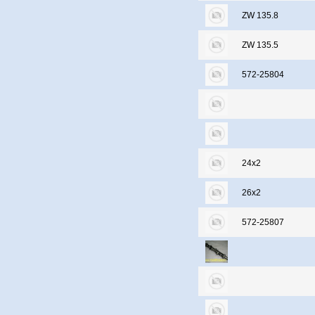
ZW 135.8
ZW 135.5
572-25804
24х2
26х2
572-25807