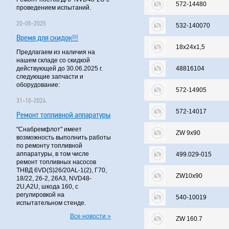
572-14480
проведением испытаний.
20-05-2025
532-140070
Время для скидок!!!
18х24х1,5
Предлагаем из наличия на
нашем складе со скидкой
действующей до 30.06.2025 г.
48816104
следующие запчасти и
оборудование:
572-14905
31-10-2024
572-14017
Ремонт топливной аппаратуры
"Снабремфлот" имеет
ZW 9х90
возможность выполнить работы
по ремонту топливной
аппаратуры, в том числе
499.029-015
ремонт топливных насосов
ТНВД 6VD(S)26/20AL-1(2), Г70,
ZW10х90
18/22, 26-2, 26А3, NVD48-
2U,A2U, шкода 160, с
регулировкой на
540-10019
испытательном стенде.
Все новости »
ZW 160.7