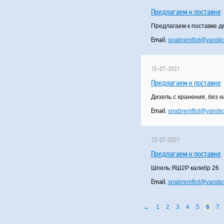
Предлагаем к поставке
Предлагаем к поставке д
Email:
snabremflot
@
yandex
15-07-2021
Предлагаем к поставке
Дизель с хранения, без 
Email:
snabremflot
@
yandex
12-07-2021
Предлагаем к поставке
Шпиль ЯШ2Р калибр 26
Email:
snabremflot
@
yandex
←
1
2
3
4
5
6
7