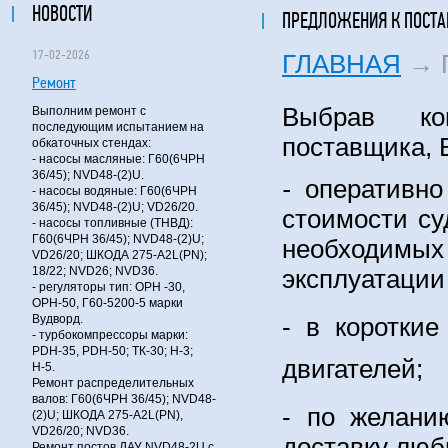
НОВОСТИ
ПРЕДЛОЖЕНИЯ К ПОСТА
17-02-2026
ГЛАВНАЯ
→
Ремонт
Выбрав ко
Выполним ремонт с
последующим испытанием на
поставщика, 
обкаточных стендах:
- насосы масляные: Г60(6ЧРН
36/45); NVD48-(2)U.
-
оперативн
- насосы водяные: Г60(6ЧРН
36/45); NVD48-(2)U; VD26/20.
стоимости су
- насосы топливные (ТНВД):
Г60(6ЧРН 36/45); NVD48-(2)U;
необходим
VD26/20; ШКОДА 275-A2L(PN);
18/22; NVD26; NVD36.
эксплуатации
- регуляторы тип: ОРН -30,
ОРН-50, Г60-5200-5 марки
Вудворд.
- в короткие
- турбокомпрессоры марки:
PDH-35, PDH-50; ТК-30; Н-3;
двигателей;
Н-5.
Ремонт распределительных
валов: Г60(6ЧРН 36/45); NVD48-
- по желани
(2)U; ШКОДА 275-A2L(PN),
VD26/20; NVD36.
доставку люб
Ремонт постов ДАУ NVD48-2U с