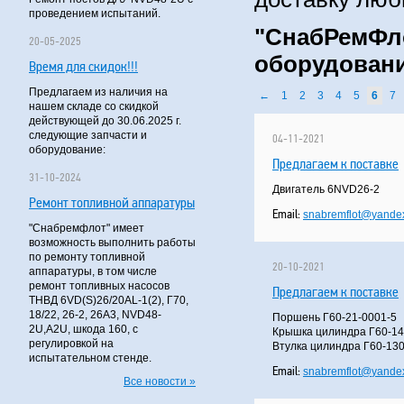
проведением испытаний.
"СнабРемФл
20-05-2025
оборудовани
Время для скидок!!!
Предлагаем из наличия на
←
1
2
3
4
5
6
7
нашем складе со скидкой
действующей до 30.06.2025 г.
следующие запчасти и
04-11-2021
оборудование:
Предлагаем к поставке
31-10-2024
Двигатель 6NVD26-2
Ремонт топливной аппаратуры
Email:
snabremflot
@
yandex
"Снабремфлот" имеет
возможность выполнить работы
по ремонту топливной
20-10-2021
аппаратуры, в том числе
ремонт топливных насосов
Предлагаем к поставке
ТНВД 6VD(S)26/20AL-1(2), Г70,
18/22, 26-2, 26А3, NVD48-
Поршень Г60-21-0001-5
2U,A2U, шкода 160, с
Крышка цилиндра Г60-14
регулировкой на
Втулка цилиндра Г60-13
испытательном стенде.
Email:
snabremflot
@
yandex
Все новости »