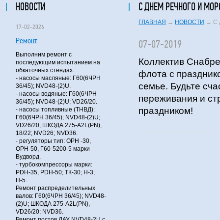
НОВОСТИ
С ДНЕМ РЕЧНОГО И МОР
ГЛАВНАЯ
→
НОВОСТИ
→
С 
17-02-2026
Ремонт
07-07-2019
Выполним ремонт с
Коллектив Снабре
последующим испытанием на
обкаточных стендах:
флота с празднико
- насосы масляные: Г60(6ЧРН
семье. Будьте сча
36/45); NVD48-(2)U.
- насосы водяные: Г60(6ЧРН
переживания и ст
36/45); NVD48-(2)U; VD26/20.
праздником!
- насосы топливные (ТНВД):
Г60(6ЧРН 36/45); NVD48-(2)U;
VD26/20; ШКОДА 275-A2L(PN);
18/22; NVD26; NVD36.
- регуляторы тип: ОРН -30,
ОРН-50, Г60-5200-5 марки
Вудворд.
- турбокомпрессоры марки:
PDH-35, PDH-50; ТК-30; Н-3;
Н-5.
Ремонт распределительных
валов: Г60(6ЧРН 36/45); NVD48-
(2)U; ШКОДА 275-A2L(PN),
VD26/20; NVD36.
Ремонт постов ДАУ NVD48-2U с