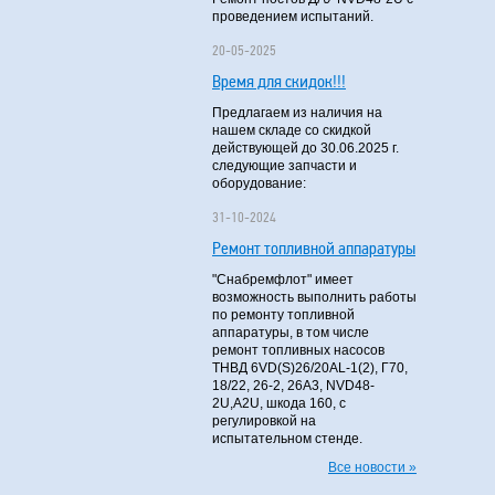
проведением испытаний.
20-05-2025
Время для скидок!!!
Предлагаем из наличия на
нашем складе со скидкой
действующей до 30.06.2025 г.
следующие запчасти и
оборудование:
31-10-2024
Ремонт топливной аппаратуры
"Снабремфлот" имеет
возможность выполнить работы
по ремонту топливной
аппаратуры, в том числе
ремонт топливных насосов
ТНВД 6VD(S)26/20AL-1(2), Г70,
18/22, 26-2, 26А3, NVD48-
2U,A2U, шкода 160, с
регулировкой на
испытательном стенде.
Все новости »