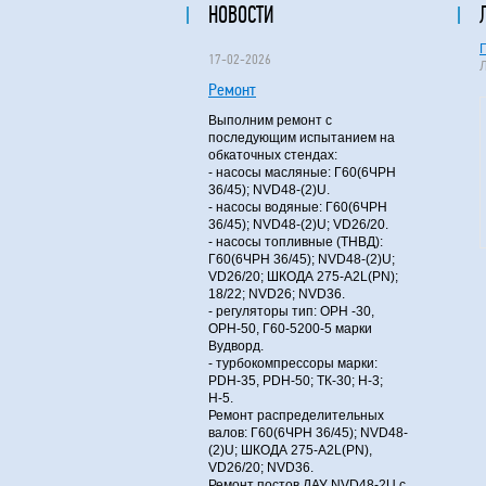
НОВОСТИ
17-02-2026
Ремонт
Выполним ремонт с
последующим испытанием на
обкаточных стендах:
- насосы масляные: Г60(6ЧРН
36/45); NVD48-(2)U.
- насосы водяные: Г60(6ЧРН
36/45); NVD48-(2)U; VD26/20.
- насосы топливные (ТНВД):
Г60(6ЧРН 36/45); NVD48-(2)U;
VD26/20; ШКОДА 275-A2L(PN);
18/22; NVD26; NVD36.
- регуляторы тип: ОРН -30,
ОРН-50, Г60-5200-5 марки
Вудворд.
- турбокомпрессоры марки:
PDH-35, PDH-50; ТК-30; Н-3;
Н-5.
Ремонт распределительных
валов: Г60(6ЧРН 36/45); NVD48-
(2)U; ШКОДА 275-A2L(PN),
VD26/20; NVD36.
Ремонт постов ДАУ NVD48-2U с