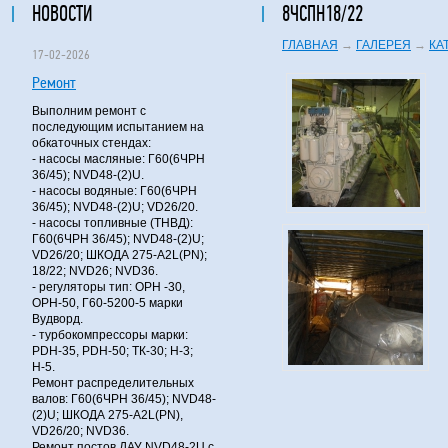
НОВОСТИ
8ЧСПН18/22
ГЛАВНАЯ
→
ГАЛЕРЕЯ
→
КА
17-02-2026
Ремонт
Выполним ремонт с
последующим испытанием на
обкаточных стендах:
- насосы масляные: Г60(6ЧРН
36/45); NVD48-(2)U.
- насосы водяные: Г60(6ЧРН
36/45); NVD48-(2)U; VD26/20.
- насосы топливные (ТНВД):
Г60(6ЧРН 36/45); NVD48-(2)U;
VD26/20; ШКОДА 275-A2L(PN);
18/22; NVD26; NVD36.
- регуляторы тип: ОРН -30,
ОРН-50, Г60-5200-5 марки
Вудворд.
- турбокомпрессоры марки:
PDH-35, PDH-50; ТК-30; Н-3;
Н-5.
Ремонт распределительных
валов: Г60(6ЧРН 36/45); NVD48-
(2)U; ШКОДА 275-A2L(PN),
VD26/20; NVD36.
Ремонт постов ДАУ NVD48-2U с