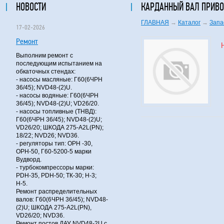
НОВОСТИ
КАРДАННЫЙ ВАЛ ПРИВО
ГЛАВНАЯ
→
Каталог
→
Запа
17-02-2026
Ремонт
Выполним ремонт с
последующим испытанием на
обкаточных стендах:
- насосы масляные: Г60(6ЧРН
36/45); NVD48-(2)U.
- насосы водяные: Г60(6ЧРН
36/45); NVD48-(2)U; VD26/20.
- насосы топливные (ТНВД):
Г60(6ЧРН 36/45); NVD48-(2)U;
VD26/20; ШКОДА 275-A2L(PN);
18/22; NVD26; NVD36.
- регуляторы тип: ОРН -30,
ОРН-50, Г60-5200-5 марки
Вудворд.
- турбокомпрессоры марки:
PDH-35, PDH-50; ТК-30; Н-3;
Н-5.
Ремонт распределительных
валов: Г60(6ЧРН 36/45); NVD48-
(2)U; ШКОДА 275-A2L(PN),
VD26/20; NVD36.
Ремонт постов ДАУ NVD48-2U с