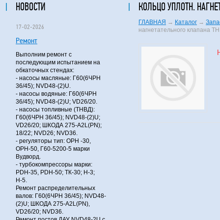
НОВОСТИ
КОЛЬЦО УПЛОТН. НАГНЕ
ГЛАВНАЯ
→
Каталог
→
Запа
17-02-2026
нагнетательного клапана Т
Ремонт
Выполним ремонт с
последующим испытанием на
обкаточных стендах:
- насосы масляные: Г60(6ЧРН
36/45); NVD48-(2)U.
- насосы водяные: Г60(6ЧРН
36/45); NVD48-(2)U; VD26/20.
- насосы топливные (ТНВД):
Г60(6ЧРН 36/45); NVD48-(2)U;
VD26/20; ШКОДА 275-A2L(PN);
18/22; NVD26; NVD36.
- регуляторы тип: ОРН -30,
ОРН-50, Г60-5200-5 марки
Вудворд.
- турбокомпрессоры марки:
PDH-35, PDH-50; ТК-30; Н-3;
Н-5.
Ремонт распределительных
валов: Г60(6ЧРН 36/45); NVD48-
(2)U; ШКОДА 275-A2L(PN),
VD26/20; NVD36.
Ремонт постов ДАУ NVD48-2U с