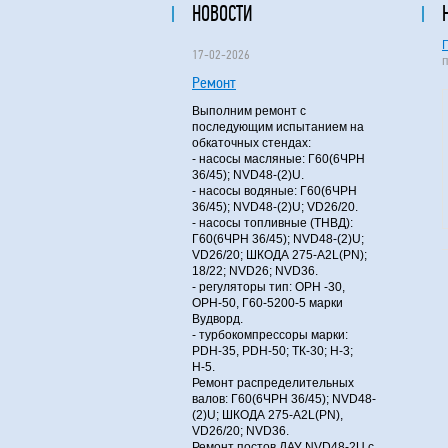
НОВОСТИ
17-02-2026
Ремонт
Выполним ремонт с
последующим испытанием на
обкаточных стендах:
- насосы масляные: Г60(6ЧРН
36/45); NVD48-(2)U.
- насосы водяные: Г60(6ЧРН
36/45); NVD48-(2)U; VD26/20.
- насосы топливные (ТНВД):
Г60(6ЧРН 36/45); NVD48-(2)U;
VD26/20; ШКОДА 275-A2L(PN);
18/22; NVD26; NVD36.
- регуляторы тип: ОРН -30,
ОРН-50, Г60-5200-5 марки
Вудворд.
- турбокомпрессоры марки:
PDH-35, PDH-50; ТК-30; Н-3;
Н-5.
Ремонт распределительных
валов: Г60(6ЧРН 36/45); NVD48-
(2)U; ШКОДА 275-A2L(PN),
VD26/20; NVD36.
Ремонт постов ДАУ NVD48-2U с