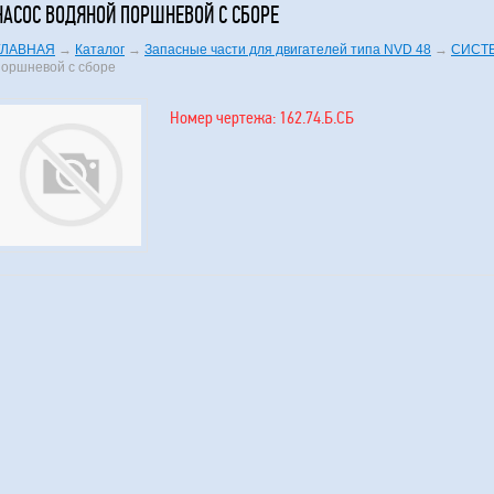
НАСОС ВОДЯНОЙ ПОРШНЕВОЙ С СБОРЕ
ГЛАВНАЯ
→
Каталог
→
Запасные части для двигателей типа NVD 48
→
СИСТ
поршневой с сборе
Номер чертежа: 162.74.Б.СБ