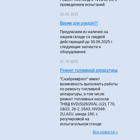
проведением испытаний.
20-05-2025
Время для скидок!!!
Предлагаем из наличия на
нашем складе со скидкой
действующей до 30.06.2025 г.
следующие запчасти и
оборудование:
31-10-2024
Ремонт топливной аппаратуры
"Снабремфлот" имеет
возможность выполнить работы
по ремонту топливной
аппаратуры, в том числе
ремонт топливных насосов
ТНВД 6VD(S)26/20AL-1(2), Г70,
18/22, 26-2, 26А3, NVD48-
2U,A2U, шкода 160, с
регулировкой на
испытательном стенде.
Все новости »