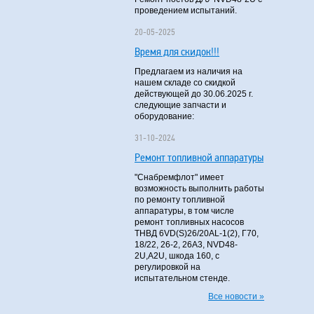
проведением испытаний.
20-05-2025
Время для скидок!!!
Предлагаем из наличия на
нашем складе со скидкой
действующей до 30.06.2025 г.
следующие запчасти и
оборудование:
31-10-2024
Ремонт топливной аппаратуры
"Снабремфлот" имеет
возможность выполнить работы
по ремонту топливной
аппаратуры, в том числе
ремонт топливных насосов
ТНВД 6VD(S)26/20AL-1(2), Г70,
18/22, 26-2, 26А3, NVD48-
2U,A2U, шкода 160, с
регулировкой на
испытательном стенде.
Все новости »