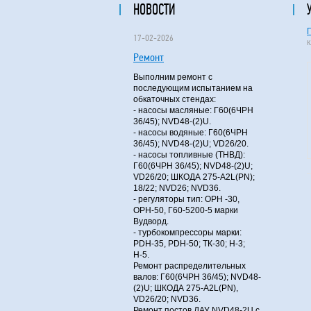
НОВОСТИ
17-02-2026
Ремонт
Выполним ремонт с
последующим испытанием на
обкаточных стендах:
- насосы масляные: Г60(6ЧРН
36/45); NVD48-(2)U.
- насосы водяные: Г60(6ЧРН
36/45); NVD48-(2)U; VD26/20.
- насосы топливные (ТНВД):
Г60(6ЧРН 36/45); NVD48-(2)U;
VD26/20; ШКОДА 275-A2L(PN);
18/22; NVD26; NVD36.
- регуляторы тип: ОРН -30,
ОРН-50, Г60-5200-5 марки
Вудворд.
- турбокомпрессоры марки:
PDH-35, PDH-50; ТК-30; Н-3;
Н-5.
Ремонт распределительных
валов: Г60(6ЧРН 36/45); NVD48-
(2)U; ШКОДА 275-A2L(PN),
VD26/20; NVD36.
Ремонт постов ДАУ NVD48-2U с