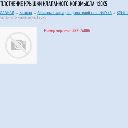
УПЛОТНЕНИЕ КРЫШКИ КЛАПАННОГО КОРОМЫСЛА 120Х5
ГЛАВНАЯ
→
Каталог
→
Запасные части для двигателей типа NVD 48
→
КРЫШ
клапанного коромысла 120х5
Номер чертежа: 482-76005