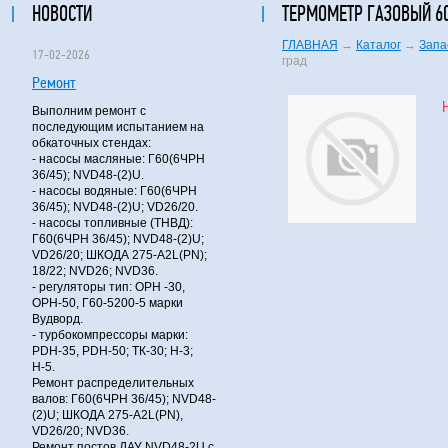
НОВОСТИ
ТЕРМОМЕТР ГАЗОВЫЙ 6
ГЛАВНАЯ
→
Каталог
→
Запа
17-02-2026
град
Ремонт
Выполним ремонт с
последующим испытанием на
обкаточных стендах:
- насосы масляные: Г60(6ЧРН
36/45); NVD48-(2)U.
- насосы водяные: Г60(6ЧРН
36/45); NVD48-(2)U; VD26/20.
- насосы топливные (ТНВД):
Г60(6ЧРН 36/45); NVD48-(2)U;
VD26/20; ШКОДА 275-A2L(PN);
18/22; NVD26; NVD36.
- регуляторы тип: ОРН -30,
ОРН-50, Г60-5200-5 марки
Вудворд.
- турбокомпрессоры марки:
PDH-35, PDH-50; ТК-30; Н-3;
Н-5.
Ремонт распределительных
валов: Г60(6ЧРН 36/45); NVD48-
(2)U; ШКОДА 275-A2L(PN),
VD26/20; NVD36.
Ремонт постов ДАУ NVD48-2U с