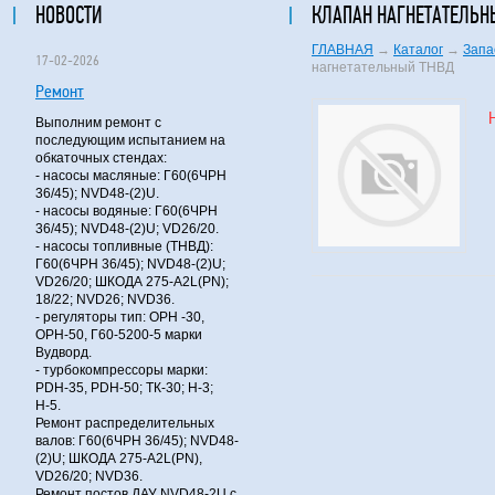
НОВОСТИ
КЛАПАН НАГНЕТАТЕЛЬН
ГЛАВНАЯ
→
Каталог
→
Запа
17-02-2026
нагнетательный ТНВД
Ремонт
Выполним ремонт с
последующим испытанием на
обкаточных стендах:
- насосы масляные: Г60(6ЧРН
36/45); NVD48-(2)U.
- насосы водяные: Г60(6ЧРН
36/45); NVD48-(2)U; VD26/20.
- насосы топливные (ТНВД):
Г60(6ЧРН 36/45); NVD48-(2)U;
VD26/20; ШКОДА 275-A2L(PN);
18/22; NVD26; NVD36.
- регуляторы тип: ОРН -30,
ОРН-50, Г60-5200-5 марки
Вудворд.
- турбокомпрессоры марки:
PDH-35, PDH-50; ТК-30; Н-3;
Н-5.
Ремонт распределительных
валов: Г60(6ЧРН 36/45); NVD48-
(2)U; ШКОДА 275-A2L(PN),
VD26/20; NVD36.
Ремонт постов ДАУ NVD48-2U с