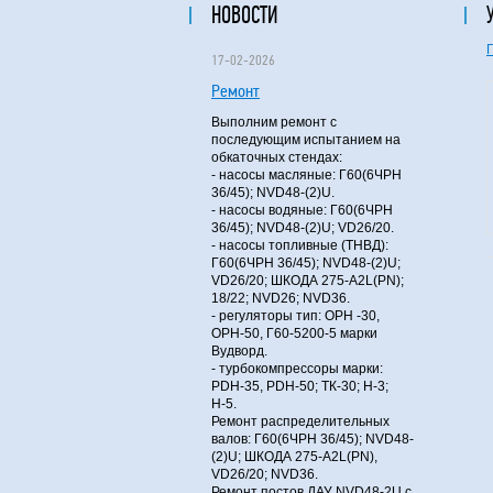
НОВОСТИ
17-02-2026
Ремонт
Выполним ремонт с
последующим испытанием на
обкаточных стендах:
- насосы масляные: Г60(6ЧРН
36/45); NVD48-(2)U.
- насосы водяные: Г60(6ЧРН
36/45); NVD48-(2)U; VD26/20.
- насосы топливные (ТНВД):
Г60(6ЧРН 36/45); NVD48-(2)U;
VD26/20; ШКОДА 275-A2L(PN);
18/22; NVD26; NVD36.
- регуляторы тип: ОРН -30,
ОРН-50, Г60-5200-5 марки
Вудворд.
- турбокомпрессоры марки:
PDH-35, PDH-50; ТК-30; Н-3;
Н-5.
Ремонт распределительных
валов: Г60(6ЧРН 36/45); NVD48-
(2)U; ШКОДА 275-A2L(PN),
VD26/20; NVD36.
Ремонт постов ДАУ NVD48-2U с