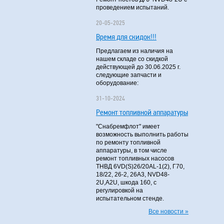
проведением испытаний.
20-05-2025
Время для скидок!!!
Предлагаем из наличия на
нашем складе со скидкой
действующей до 30.06.2025 г.
следующие запчасти и
оборудование:
31-10-2024
Ремонт топливной аппаратуры
"Снабремфлот" имеет
возможность выполнить работы
по ремонту топливной
аппаратуры, в том числе
ремонт топливных насосов
ТНВД 6VD(S)26/20AL-1(2), Г70,
18/22, 26-2, 26А3, NVD48-
2U,A2U, шкода 160, с
регулировкой на
испытательном стенде.
Все новости »