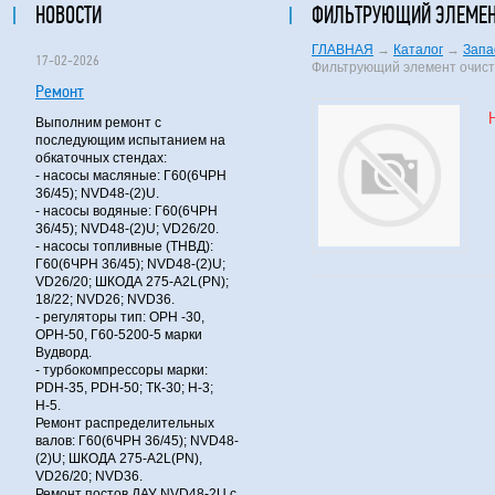
НОВОСТИ
ФИЛЬТРУЮЩИЙ ЭЛЕМЕНТ 
ГЛАВНАЯ
→
Каталог
→
Запа
17-02-2026
Фильтрующий элемент очистк
Ремонт
Выполним ремонт с
последующим испытанием на
обкаточных стендах:
- насосы масляные: Г60(6ЧРН
36/45); NVD48-(2)U.
- насосы водяные: Г60(6ЧРН
36/45); NVD48-(2)U; VD26/20.
- насосы топливные (ТНВД):
Г60(6ЧРН 36/45); NVD48-(2)U;
VD26/20; ШКОДА 275-A2L(PN);
18/22; NVD26; NVD36.
- регуляторы тип: ОРН -30,
ОРН-50, Г60-5200-5 марки
Вудворд.
- турбокомпрессоры марки:
PDH-35, PDH-50; ТК-30; Н-3;
Н-5.
Ремонт распределительных
валов: Г60(6ЧРН 36/45); NVD48-
(2)U; ШКОДА 275-A2L(PN),
VD26/20; NVD36.
Ремонт постов ДАУ NVD48-2U с