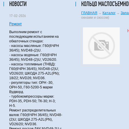
НОВОСТИ
КОЛЬЦО МАСЛОСЪЕМНОЕ 
ГЛАВНАЯ
→
Каталог
→
Запа
17-02-2026
окнами и скосом)
Ремонт
Выполним ремонт с
последующим испытанием на
обкаточных стендах:
- насосы масляные: Г60(6ЧРН
36/45); NVD48-(2)U.
- насосы водяные: Г60(6ЧРН
36/45); NVD48-(2)U; VD26/20.
- насосы топливные (ТНВД):
Г60(6ЧРН 36/45); NVD48-(2)U;
VD26/20; ШКОДА 275-A2L(PN);
18/22; NVD26; NVD36.
- регуляторы тип: ОРН -30,
ОРН-50, Г60-5200-5 марки
Вудворд.
- турбокомпрессоры марки:
PDH-35, PDH-50; ТК-30; Н-3;
Н-5.
Ремонт распределительных
валов: Г60(6ЧРН 36/45); NVD48-
(2)U; ШКОДА 275-A2L(PN),
VD26/20; NVD36.
Ремонт постов ДАУ NVD48-2U с