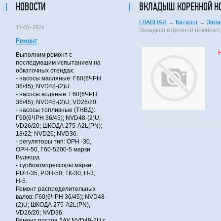
НОВОСТИ
ВКЛАДЫШ КОРЕННОЙ НО
ГЛАВНАЯ
→
Каталог
→
Запа
17-02-2026
Вкладыш коренной номинал,
Ремонт
Выполним ремонт с
последующим испытанием на
обкаточных стендах:
- насосы масляные: Г60(6ЧРН
36/45); NVD48-(2)U.
- насосы водяные: Г60(6ЧРН
36/45); NVD48-(2)U; VD26/20.
- насосы топливные (ТНВД):
Г60(6ЧРН 36/45); NVD48-(2)U;
VD26/20; ШКОДА 275-A2L(PN);
18/22; NVD26; NVD36.
- регуляторы тип: ОРН -30,
ОРН-50, Г60-5200-5 марки
Вудворд.
- турбокомпрессоры марки:
PDH-35, PDH-50; ТК-30; Н-3;
Н-5.
Ремонт распределительных
валов: Г60(6ЧРН 36/45); NVD48-
(2)U; ШКОДА 275-A2L(PN),
VD26/20; NVD36.
Ремонт постов ДАУ NVD48-2U с