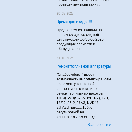
проведением испытаний.
20-05-2025
Время для скидок!!!
Предлагаем из наличия на
нашем складе со скидкой
действующей до 30.06.2025 г.
следующие запчасти и
оборудование:
31-10-2024
Ремонт топливной аппаратуры
"Снабремфлот" имеет
возможность выполнить работы
по ремонту топливной
аппаратуры, в том числе
ремонт топливных насосов
ТНВД 6VD(S)26/20AL-1(2), Г70,
18/22, 26-2, 26А3, NVD48-
2U,A2U, шкода 160, с
регулировкой на
испытательном стенде.
Все новости »