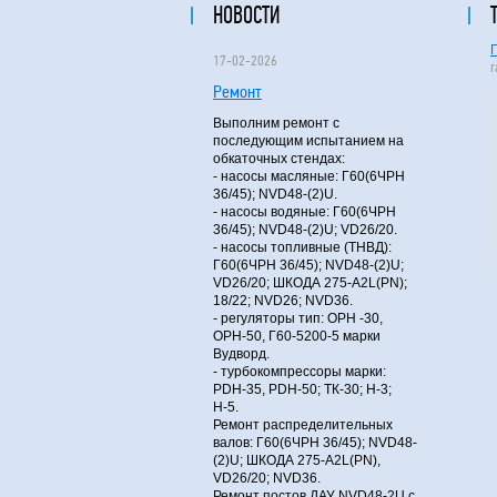
НОВОСТИ
17-02-2026
Ремонт
Выполним ремонт с
последующим испытанием на
обкаточных стендах:
- насосы масляные: Г60(6ЧРН
36/45); NVD48-(2)U.
- насосы водяные: Г60(6ЧРН
36/45); NVD48-(2)U; VD26/20.
- насосы топливные (ТНВД):
Г60(6ЧРН 36/45); NVD48-(2)U;
VD26/20; ШКОДА 275-A2L(PN);
18/22; NVD26; NVD36.
- регуляторы тип: ОРН -30,
ОРН-50, Г60-5200-5 марки
Вудворд.
- турбокомпрессоры марки:
PDH-35, PDH-50; ТК-30; Н-3;
Н-5.
Ремонт распределительных
валов: Г60(6ЧРН 36/45); NVD48-
(2)U; ШКОДА 275-A2L(PN),
VD26/20; NVD36.
Ремонт постов ДАУ NVD48-2U с