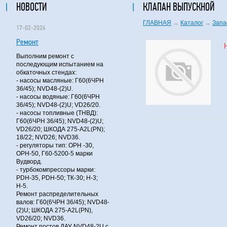
НОВОСТИ
КЛАПАН ВЫПУСКНОЙ
ГЛАВНАЯ
→
Каталог
→
Запа
17-02-2026
Ремонт
Выполним ремонт с
последующим испытанием на
обкаточных стендах:
- насосы масляные: Г60(6ЧРН
36/45); NVD48-(2)U.
- насосы водяные: Г60(6ЧРН
36/45); NVD48-(2)U; VD26/20.
- насосы топливные (ТНВД):
Г60(6ЧРН 36/45); NVD48-(2)U;
VD26/20; ШКОДА 275-A2L(PN);
18/22; NVD26; NVD36.
- регуляторы тип: ОРН -30,
ОРН-50, Г60-5200-5 марки
Вудворд.
- турбокомпрессоры марки:
PDH-35, PDH-50; ТК-30; Н-3;
Н-5.
Ремонт распределительных
валов: Г60(6ЧРН 36/45); NVD48-
(2)U; ШКОДА 275-A2L(PN),
VD26/20; NVD36.
Ремонт постов ДАУ NVD48-2U с