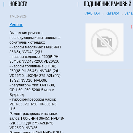
НОВОСТИ
ПОДШИПНИК РАМОВЫЙ 
ГЛАВНАЯ
→
Каталог
→
Запа
17-02-2026
Ремонт
Выполним ремонт с
последующим испытанием на
обкаточных стендах:
- насосы масляные: Г60(6ЧРН
36/45); NVD48-(2)U.
- насосы водяные: Г60(6ЧРН
36/45); NVD48-(2)U; VD26/20.
- насосы топливные (ТНВД):
Г60(6ЧРН 36/45); NVD48-(2)U;
VD26/20; ШКОДА 275-A2L(PN);
18/22; NVD26; NVD36.
- регуляторы тип: ОРН -30,
ОРН-50, Г60-5200-5 марки
Вудворд.
- турбокомпрессоры марки:
PDH-35, PDH-50; ТК-30; Н-3;
Н-5.
Ремонт распределительных
валов: Г60(6ЧРН 36/45); NVD48-
(2)U; ШКОДА 275-A2L(PN),
VD26/20; NVD36.
Ремонт постов ДАУ NVD48-2U с