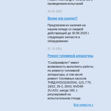
проведением испытаний.
20-05-2025
Время для скидок!!!
Предлагаем из наличия на
нашем складе со скидкой
действующей до 30.06.2025 г.
следующие запчасти и
оборудование:
31-10-2024
Ремонт топливной аппаратуры
"Снабремфлот" имеет
возможность выполнить работы
по ремонту топливной
аппаратуры, в том числе
ремонт топливных насосов
ТНВД 6VD(S)26/20AL-1(2), Г70,
18/22, 26-2, 26А3, NVD48-
2U,A2U, шкода 160, с
регулировкой на
испытательном стенде.
Все новости »