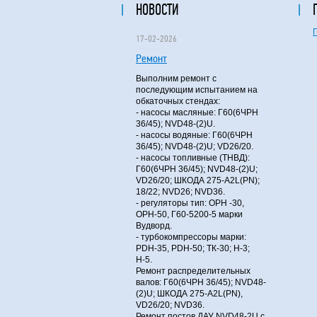
НОВОСТИ
17-02-2026
Ремонт
Выполним ремонт с
последующим испытанием на
обкаточных стендах:
- насосы масляные: Г60(6ЧРН
36/45); NVD48-(2)U.
- насосы водяные: Г60(6ЧРН
36/45); NVD48-(2)U; VD26/20.
- насосы топливные (ТНВД):
Г60(6ЧРН 36/45); NVD48-(2)U;
VD26/20; ШКОДА 275-A2L(PN);
18/22; NVD26; NVD36.
- регуляторы тип: ОРН -30,
ОРН-50, Г60-5200-5 марки
Вудворд.
- турбокомпрессоры марки:
PDH-35, PDH-50; ТК-30; Н-3;
Н-5.
Ремонт распределительных
валов: Г60(6ЧРН 36/45); NVD48-
(2)U; ШКОДА 275-A2L(PN),
VD26/20; NVD36.
Ремонт постов ДАУ NVD48-2U с