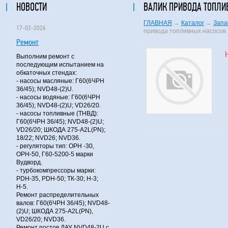
НОВОСТИ
ВАЛИК ПРИВОДА ТОПЛИ
ГЛАВНАЯ
→
Каталог
→
Запа
17-02-2026
привода топливных насосов
Ремонт
Выполним ремонт с
последующим испытанием на
обкаточных стендах:
- насосы масляные: Г60(6ЧРН
36/45); NVD48-(2)U.
- насосы водяные: Г60(6ЧРН
36/45); NVD48-(2)U; VD26/20.
- насосы топливные (ТНВД):
Г60(6ЧРН 36/45); NVD48-(2)U;
VD26/20; ШКОДА 275-A2L(PN);
18/22; NVD26; NVD36.
- регуляторы тип: ОРН -30,
ОРН-50, Г60-5200-5 марки
Вудворд.
- турбокомпрессоры марки:
PDH-35, PDH-50; ТК-30; Н-3;
Н-5.
Ремонт распределительных
валов: Г60(6ЧРН 36/45); NVD48-
(2)U; ШКОДА 275-A2L(PN),
VD26/20; NVD36.
Ремонт постов ДАУ NVD48-2U с