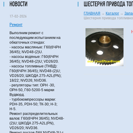
НОВОСТИ
ШЕСТЕРНЯ ПРИВОДА ТО
ГЛАВНАЯ
→
Каталог
→
Запа
17-02-2026
Шестерня привода топливно
Ремонт
Выполним ремонт с
последующим испытанием на
обкаточных стендах:
- насосы масляные: Г60(6ЧРН
36/45); NVD48-(2)U.
- насосы водяные: Г60(6ЧРН
36/45); NVD48-(2)U; VD26/20.
- насосы топливные (ТНВД):
Г60(6ЧРН 36/45); NVD48-(2)U;
VD26/20; ШКОДА 275-A2L(PN);
18/22; NVD26; NVD36.
- регуляторы тип: ОРН -30,
ОРН-50, Г60-5200-5 марки
Вудворд.
- турбокомпрессоры марки:
PDH-35, PDH-50; ТК-30; Н-3;
Н-5.
Ремонт распределительных
валов: Г60(6ЧРН 36/45); NVD48-
(2)U; ШКОДА 275-A2L(PN),
VD26/20; NVD36.
Ремонт постов ДАУ NVD48-2U с