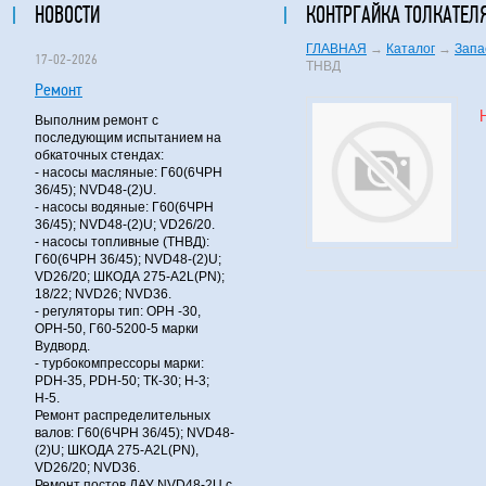
НОВОСТИ
КОНТРГАЙКА ТОЛКАТЕЛ
ГЛАВНАЯ
→
Каталог
→
Запа
17-02-2026
ТНВД
Ремонт
Выполним ремонт с
последующим испытанием на
обкаточных стендах:
- насосы масляные: Г60(6ЧРН
36/45); NVD48-(2)U.
- насосы водяные: Г60(6ЧРН
36/45); NVD48-(2)U; VD26/20.
- насосы топливные (ТНВД):
Г60(6ЧРН 36/45); NVD48-(2)U;
VD26/20; ШКОДА 275-A2L(PN);
18/22; NVD26; NVD36.
- регуляторы тип: ОРН -30,
ОРН-50, Г60-5200-5 марки
Вудворд.
- турбокомпрессоры марки:
PDH-35, PDH-50; ТК-30; Н-3;
Н-5.
Ремонт распределительных
валов: Г60(6ЧРН 36/45); NVD48-
(2)U; ШКОДА 275-A2L(PN),
VD26/20; NVD36.
Ремонт постов ДАУ NVD48-2U с