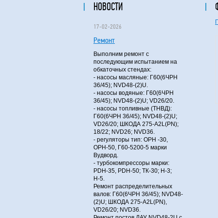
НОВОСТИ
17-02-2026
Ремонт
Выполним ремонт с
последующим испытанием на
обкаточных стендах:
- насосы масляные: Г60(6ЧРН
36/45); NVD48-(2)U.
- насосы водяные: Г60(6ЧРН
36/45); NVD48-(2)U; VD26/20.
- насосы топливные (ТНВД):
Г60(6ЧРН 36/45); NVD48-(2)U;
VD26/20; ШКОДА 275-A2L(PN);
18/22; NVD26; NVD36.
- регуляторы тип: ОРН -30,
ОРН-50, Г60-5200-5 марки
Вудворд.
- турбокомпрессоры марки:
PDH-35, PDH-50; ТК-30; Н-3;
Н-5.
Ремонт распределительных
валов: Г60(6ЧРН 36/45); NVD48-
(2)U; ШКОДА 275-A2L(PN),
VD26/20; NVD36.
Ремонт постов ДАУ NVD48-2U с