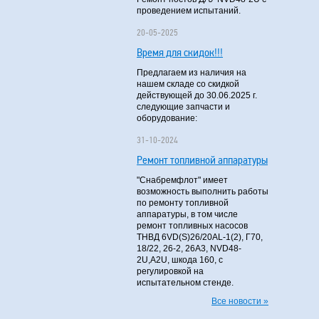
проведением испытаний.
20-05-2025
Время для скидок!!!
Предлагаем из наличия на
нашем складе со скидкой
действующей до 30.06.2025 г.
следующие запчасти и
оборудование:
31-10-2024
Ремонт топливной аппаратуры
"Снабремфлот" имеет
возможность выполнить работы
по ремонту топливной
аппаратуры, в том числе
ремонт топливных насосов
ТНВД 6VD(S)26/20AL-1(2), Г70,
18/22, 26-2, 26А3, NVD48-
2U,A2U, шкода 160, с
регулировкой на
испытательном стенде.
Все новости »