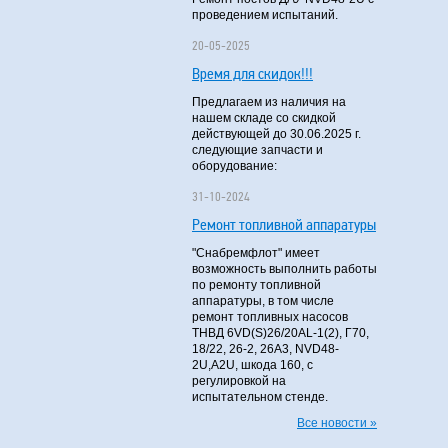
проведением испытаний.
20-05-2025
Время для скидок!!!
Предлагаем из наличия на
нашем складе со скидкой
действующей до 30.06.2025 г.
следующие запчасти и
оборудование:
31-10-2024
Ремонт топливной аппаратуры
"Снабремфлот" имеет
возможность выполнить работы
по ремонту топливной
аппаратуры, в том числе
ремонт топливных насосов
ТНВД 6VD(S)26/20AL-1(2), Г70,
18/22, 26-2, 26А3, NVD48-
2U,A2U, шкода 160, с
регулировкой на
испытательном стенде.
Все новости »