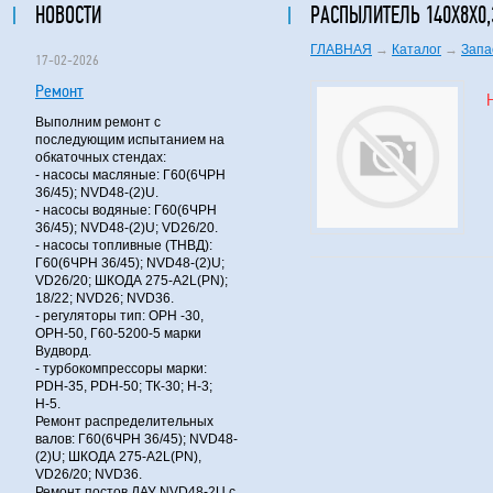
НОВОСТИ
РАСПЫЛИТЕЛЬ 140Х8Х0,
ГЛАВНАЯ
→
Каталог
→
Запа
17-02-2026
Ремонт
Выполним ремонт с
последующим испытанием на
обкаточных стендах:
- насосы масляные: Г60(6ЧРН
36/45); NVD48-(2)U.
- насосы водяные: Г60(6ЧРН
36/45); NVD48-(2)U; VD26/20.
- насосы топливные (ТНВД):
Г60(6ЧРН 36/45); NVD48-(2)U;
VD26/20; ШКОДА 275-A2L(PN);
18/22; NVD26; NVD36.
- регуляторы тип: ОРН -30,
ОРН-50, Г60-5200-5 марки
Вудворд.
- турбокомпрессоры марки:
PDH-35, PDH-50; ТК-30; Н-3;
Н-5.
Ремонт распределительных
валов: Г60(6ЧРН 36/45); NVD48-
(2)U; ШКОДА 275-A2L(PN),
VD26/20; NVD36.
Ремонт постов ДАУ NVD48-2U с