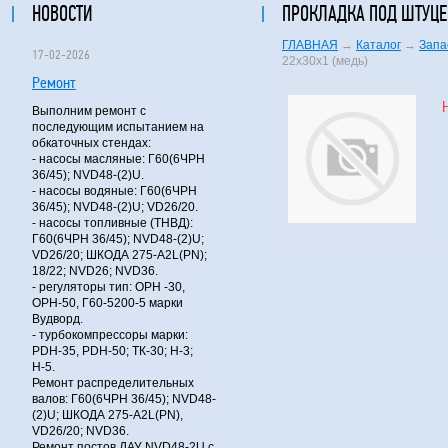
НОВОСТИ
ПРОКЛАДКА ПОД ШТУЦЕР
ГЛАВНАЯ
→
Каталог
→
Запа
17-02-2026
22х30х1 (медь)
Ремонт
Выполним ремонт с
последующим испытанием на
обкаточных стендах:
- насосы масляные: Г60(6ЧРН
36/45); NVD48-(2)U.
- насосы водяные: Г60(6ЧРН
36/45); NVD48-(2)U; VD26/20.
- насосы топливные (ТНВД):
Г60(6ЧРН 36/45); NVD48-(2)U;
VD26/20; ШКОДА 275-A2L(PN);
18/22; NVD26; NVD36.
- регуляторы тип: ОРН -30,
ОРН-50, Г60-5200-5 марки
Вудворд.
- турбокомпрессоры марки:
PDH-35, PDH-50; ТК-30; Н-3;
Н-5.
Ремонт распределительных
валов: Г60(6ЧРН 36/45); NVD48-
(2)U; ШКОДА 275-A2L(PN),
VD26/20; NVD36.
Ремонт постов ДАУ NVD48-2U с