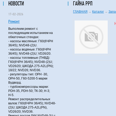
НОВОСТИ
ГАЙКА РРП
ГЛАВНАЯ
→
Каталог
→
Запа
17-02-2026
Ремонт
Выполним ремонт с
последующим испытанием на
обкаточных стендах:
- насосы масляные: Г60(6ЧРН
36/45); NVD48-(2)U.
- насосы водяные: Г60(6ЧРН
36/45); NVD48-(2)U; VD26/20.
- насосы топливные (ТНВД):
Г60(6ЧРН 36/45); NVD48-(2)U;
VD26/20; ШКОДА 275-A2L(PN);
18/22; NVD26; NVD36.
- регуляторы тип: ОРН -30,
ОРН-50, Г60-5200-5 марки
Вудворд.
- турбокомпрессоры марки:
PDH-35, PDH-50; ТК-30; Н-3;
Н-5.
Ремонт распределительных
валов: Г60(6ЧРН 36/45); NVD48-
(2)U; ШКОДА 275-A2L(PN),
VD26/20; NVD36.
Ремонт постов ДАУ NVD48-2U с