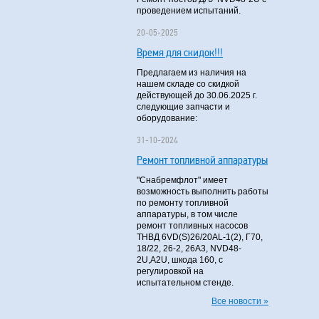
проведением испытаний.
20-05-2025
Время для скидок!!!
Предлагаем из наличия на
нашем складе со скидкой
действующей до 30.06.2025 г.
следующие запчасти и
оборудование:
31-10-2024
Ремонт топливной аппаратуры
"Снабремфлот" имеет
возможность выполнить работы
по ремонту топливной
аппаратуры, в том числе
ремонт топливных насосов
ТНВД 6VD(S)26/20AL-1(2), Г70,
18/22, 26-2, 26А3, NVD48-
2U,A2U, шкода 160, с
регулировкой на
испытательном стенде.
Все новости »