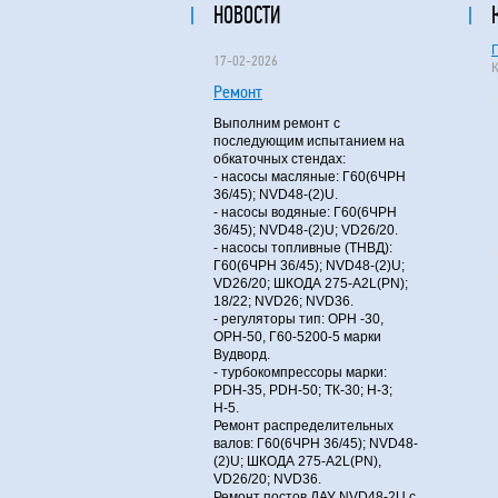
НОВОСТИ
17-02-2026
Ремонт
Выполним ремонт с
последующим испытанием на
обкаточных стендах:
- насосы масляные: Г60(6ЧРН
36/45); NVD48-(2)U.
- насосы водяные: Г60(6ЧРН
36/45); NVD48-(2)U; VD26/20.
- насосы топливные (ТНВД):
Г60(6ЧРН 36/45); NVD48-(2)U;
VD26/20; ШКОДА 275-A2L(PN);
18/22; NVD26; NVD36.
- регуляторы тип: ОРН -30,
ОРН-50, Г60-5200-5 марки
Вудворд.
- турбокомпрессоры марки:
PDH-35, PDH-50; ТК-30; Н-3;
Н-5.
Ремонт распределительных
валов: Г60(6ЧРН 36/45); NVD48-
(2)U; ШКОДА 275-A2L(PN),
VD26/20; NVD36.
Ремонт постов ДАУ NVD48-2U с