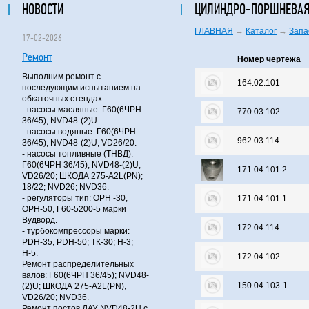
НОВОСТИ
ЦИЛИНДРО-ПОРШНЕВАЯ 
ГЛАВНАЯ
→
Каталог
→
Запа
17-02-2026
Ремонт
Номер чертежа
Выполним ремонт с
164.02.101
последующим испытанием на
обкаточных стендах:
- насосы масляные: Г60(6ЧРН
770.03.102
36/45); NVD48-(2)U.
- насосы водяные: Г60(6ЧРН
962.03.114
36/45); NVD48-(2)U; VD26/20.
- насосы топливные (ТНВД):
Г60(6ЧРН 36/45); NVD48-(2)U;
171.04.101.2
VD26/20; ШКОДА 275-A2L(PN);
18/22; NVD26; NVD36.
- регуляторы тип: ОРН -30,
171.04.101.1
ОРН-50, Г60-5200-5 марки
Вудворд.
172.04.114
- турбокомпрессоры марки:
PDH-35, PDH-50; ТК-30; Н-3;
Н-5.
172.04.102
Ремонт распределительных
валов: Г60(6ЧРН 36/45); NVD48-
150.04.103-1
(2)U; ШКОДА 275-A2L(PN),
VD26/20; NVD36.
Ремонт постов ДАУ NVD48-2U с