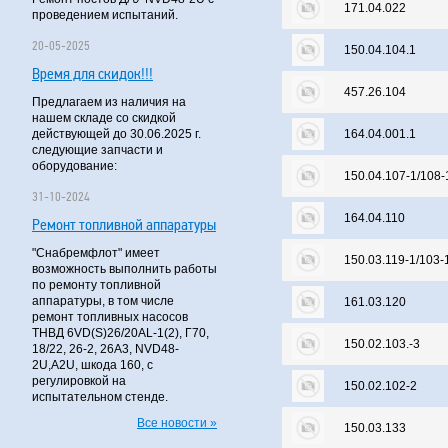
171.04.022
проведением испытаний.
20-05-2025
150.04.104.1
Время для скидок!!!
457.26.104
Предлагаем из наличия на
нашем складе со скидкой
действующей до 30.06.2025 г.
164.04.001.1
следующие запчасти и
оборудование:
150.04.107-1/108-
31-10-2024
164.04.110
Ремонт топливной аппаратуры
"Снабремфлот" имеет
150.03.119-1/103-
возможность выполнить работы
по ремонту топливной
аппаратуры, в том числе
161.03.120
ремонт топливных насосов
ТНВД 6VD(S)26/20AL-1(2), Г70,
150.02.103.-3
18/22, 26-2, 26А3, NVD48-
2U,A2U, шкода 160, с
регулировкой на
150.02.102-2
испытательном стенде.
Все новости »
150.03.133