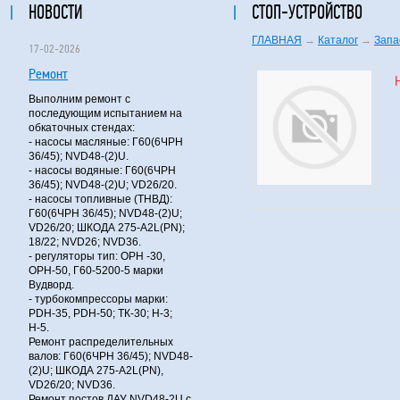
НОВОСТИ
СТОП-УСТРОЙСТВО
ГЛАВНАЯ
→
Каталог
→
Запа
17-02-2026
Ремонт
Выполним ремонт с
последующим испытанием на
обкаточных стендах:
- насосы масляные: Г60(6ЧРН
36/45); NVD48-(2)U.
- насосы водяные: Г60(6ЧРН
36/45); NVD48-(2)U; VD26/20.
- насосы топливные (ТНВД):
Г60(6ЧРН 36/45); NVD48-(2)U;
VD26/20; ШКОДА 275-A2L(PN);
18/22; NVD26; NVD36.
- регуляторы тип: ОРН -30,
ОРН-50, Г60-5200-5 марки
Вудворд.
- турбокомпрессоры марки:
PDH-35, PDH-50; ТК-30; Н-3;
Н-5.
Ремонт распределительных
валов: Г60(6ЧРН 36/45); NVD48-
(2)U; ШКОДА 275-A2L(PN),
VD26/20; NVD36.
Ремонт постов ДАУ NVD48-2U с