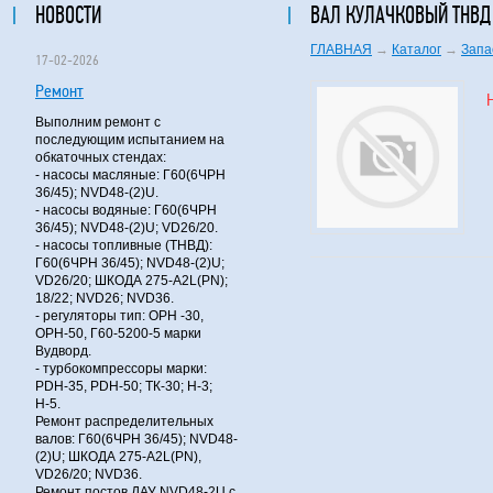
НОВОСТИ
ВАЛ КУЛАЧКОВЫЙ ТНВД
ГЛАВНАЯ
→
Каталог
→
Запа
17-02-2026
Ремонт
Выполним ремонт с
последующим испытанием на
обкаточных стендах:
- насосы масляные: Г60(6ЧРН
36/45); NVD48-(2)U.
- насосы водяные: Г60(6ЧРН
36/45); NVD48-(2)U; VD26/20.
- насосы топливные (ТНВД):
Г60(6ЧРН 36/45); NVD48-(2)U;
VD26/20; ШКОДА 275-A2L(PN);
18/22; NVD26; NVD36.
- регуляторы тип: ОРН -30,
ОРН-50, Г60-5200-5 марки
Вудворд.
- турбокомпрессоры марки:
PDH-35, PDH-50; ТК-30; Н-3;
Н-5.
Ремонт распределительных
валов: Г60(6ЧРН 36/45); NVD48-
(2)U; ШКОДА 275-A2L(PN),
VD26/20; NVD36.
Ремонт постов ДАУ NVD48-2U с