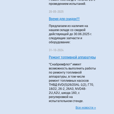
проведением испытаний.
20-05-2025
Время для скидок!!!
Предлагаем из наличия на
нашем складе со скидкой
действующей до 30.06.2025 г.
следующие запчасти и
оборудование:
31-10-2024
Ремонт топливной аппаратуры
"Снабремфлот" имеет
возможность выполнить работы
по ремонту топливной
аппаратуры, в том числе
ремонт топливных насосов
ТНВД 6VD(S)26/20AL-1(2), Г70,
18/22, 26-2, 26А3, NVD48-
2U,A2U, шкода 160, с
регулировкой на
испытательном стенде.
Все новости »