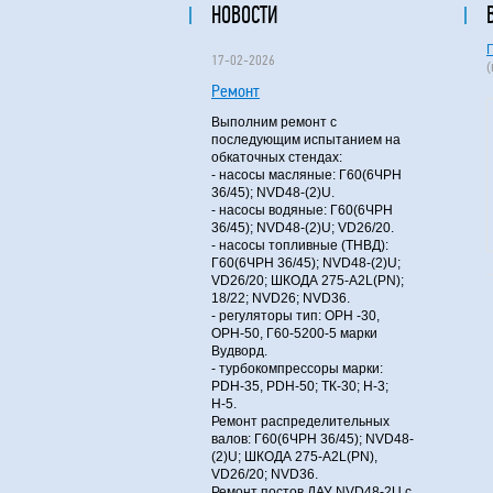
НОВОСТИ
17-02-2026
Ремонт
Выполним ремонт с
последующим испытанием на
обкаточных стендах:
- насосы масляные: Г60(6ЧРН
36/45); NVD48-(2)U.
- насосы водяные: Г60(6ЧРН
36/45); NVD48-(2)U; VD26/20.
- насосы топливные (ТНВД):
Г60(6ЧРН 36/45); NVD48-(2)U;
VD26/20; ШКОДА 275-A2L(PN);
18/22; NVD26; NVD36.
- регуляторы тип: ОРН -30,
ОРН-50, Г60-5200-5 марки
Вудворд.
- турбокомпрессоры марки:
PDH-35, PDH-50; ТК-30; Н-3;
Н-5.
Ремонт распределительных
валов: Г60(6ЧРН 36/45); NVD48-
(2)U; ШКОДА 275-A2L(PN),
VD26/20; NVD36.
Ремонт постов ДАУ NVD48-2U с