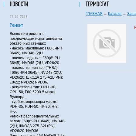
НОВОСТИ
ТЕРМОСТАТ
ГЛАВНАЯ
→
Каталог
→
Запа
17-02-2026
Ремонт
Выполним ремонт с
последующим испытанием на
обкаточных стендах:
- насосы масляные: Г60(6ЧРН
36/45); NVD48-(2)U.
- насосы водяные: Г60(6ЧРН
36/45); NVD48-(2)U; VD26/20.
- насосы топливные (ТНВД):
Г60(6ЧРН 36/45); NVD48-(2)U;
VD26/20; ШКОДА 275-A2L(PN);
18/22; NVD26; NVD36.
- регуляторы тип: ОРН -30,
ОРН-50, Г60-5200-5 марки
Вудворд.
- турбокомпрессоры марки:
PDH-35, PDH-50; ТК-30; Н-3;
Н-5.
Ремонт распределительных
валов: Г60(6ЧРН 36/45); NVD48-
(2)U; ШКОДА 275-A2L(PN),
VD26/20; NVD36.
Ремонт постов ДАУ NVD48-2U с