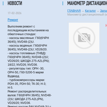
НОВОСТИ
МАНОМЕТР ДИСТАНЦИОН
ГЛАВНАЯ
→
Каталог
→
Запа
17-02-2026
Манометр дистанционный (к
Ремонт
Выполним ремонт с
последующим испытанием на
обкаточных стендах:
- насосы масляные: Г60(6ЧРН
36/45); NVD48-(2)U.
- насосы водяные: Г60(6ЧРН
36/45); NVD48-(2)U; VD26/20.
- насосы топливные (ТНВД):
Г60(6ЧРН 36/45); NVD48-(2)U;
VD26/20; ШКОДА 275-A2L(PN);
18/22; NVD26; NVD36.
- регуляторы тип: ОРН -30,
ОРН-50, Г60-5200-5 марки
Вудворд.
- турбокомпрессоры марки:
PDH-35, PDH-50; ТК-30; Н-3;
Н-5.
Ремонт распределительных
валов: Г60(6ЧРН 36/45); NVD48-
(2)U; ШКОДА 275-A2L(PN),
VD26/20; NVD36.
Ремонт постов ДАУ NVD48-2U с