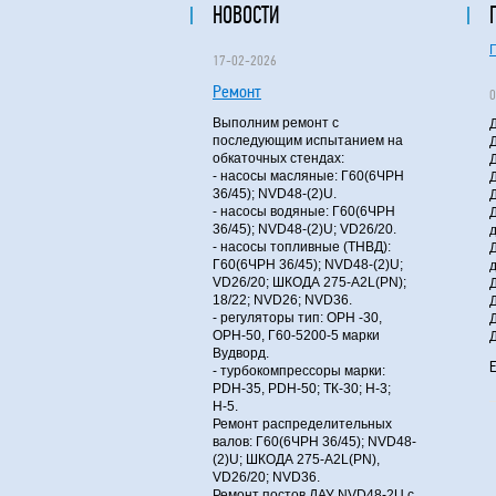
НОВОСТИ
17-02-2026
Ремонт
0
Выполним ремонт с
последующим испытанием на
обкаточных стендах:
- насосы масляные: Г60(6ЧРН
36/45); NVD48-(2)U.
- насосы водяные: Г60(6ЧРН
36/45); NVD48-(2)U; VD26/20.
- насосы топливные (ТНВД):
Г60(6ЧРН 36/45); NVD48-(2)U;
VD26/20; ШКОДА 275-A2L(PN);
18/22; NVD26; NVD36.
- регуляторы тип: ОРН -30,
ОРН-50, Г60-5200-5 марки
Вудворд.
E
- турбокомпрессоры марки:
PDH-35, PDH-50; ТК-30; Н-3;
Н-5.
Ремонт распределительных
валов: Г60(6ЧРН 36/45); NVD48-
(2)U; ШКОДА 275-A2L(PN),
VD26/20; NVD36.
Ремонт постов ДАУ NVD48-2U с