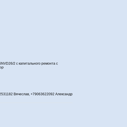
6NVD26/2 с капитального ремонта с
РРР
531182 Вячеслав, +79063622092 Александр