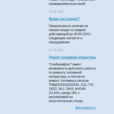
проведением испытаний.
20-05-2025
Время для скидок!!!
Предлагаем из наличия на
нашем складе со скидкой
действующей до 30.06.2025 г.
следующие запчасти и
оборудование:
31-10-2024
Ремонт топливной аппаратуры
"Снабремфлот" имеет
возможность выполнить работы
по ремонту топливной
аппаратуры, в том числе
ремонт топливных насосов
ТНВД 6VD(S)26/20AL-1(2), Г70,
18/22, 26-2, 26А3, NVD48-
2U,A2U, шкода 160, с
регулировкой на
испытательном стенде.
Все новости »