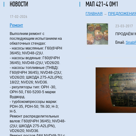
НОВОСТИ
МАП 421-4 ОМ1
ГЛАВНАЯ
→
ПРЕДЛОЖЕНИЯ
17-02-2026
Ремонт
23-03-2017
Выполним ремонт с
ПРОДАЁМ МА
последующим испытанием на
Email:
Snab
обкаточных стендах:
- насосы масляные: Г60(6ЧРН
36/45); NVD48-(2)U.
- насосы водяные: Г60(6ЧРН
36/45); NVD48-(2)U; VD26/20.
- насосы топливные (ТНВД):
Г60(6ЧРН 36/45); NVD48-(2)U;
VD26/20; ШКОДА 275-A2L(PN);
18/22; NVD26; NVD36.
- регуляторы тип: ОРН -30,
ОРН-50, Г60-5200-5 марки
Вудворд.
- турбокомпрессоры марки:
PDH-35, PDH-50; ТК-30; Н-3;
Н-5.
Ремонт распределительных
валов: Г60(6ЧРН 36/45); NVD48-
(2)U; ШКОДА 275-A2L(PN),
VD26/20; NVD36.
Ремонт постов ДАУ NVD48-2U с